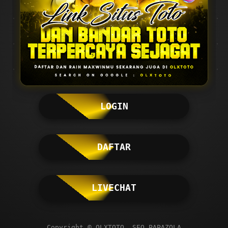
LOGIN
DAFTAR
LIVECHAT
Copyright © OLXTOTO. SEO PAPAZOLA